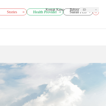
Kontak Kami
Bahasa
ID
Stories
Health Provider
Siaran Pers