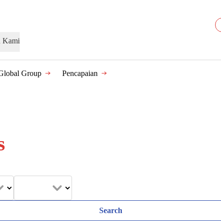
n Kami
Global Group
Pencapaian
s
Search