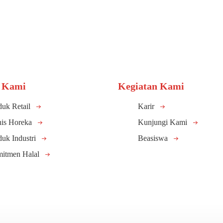
 Kami
Kegiatan Kami
duk Retail
Karir
nis Horeka
Kunjungi Kami
duk Industri
Beasiswa
itmen Halal