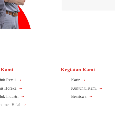
 Kami
Kegiatan Kami
duk Retail
Karir
nis Horeka
Kunjungi Kami
duk Industri
Beasiswa
itmen Halal