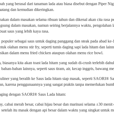
h yang berasal dari tanaman lada atau biasa disebut dengan Piper Nig
matang dan kemudian dikeringkan.
unakan dalam masakan selama ribuan tahun dan dikenal akan cita rasa 
angsung dalam masakan, namun seiring berjalannya waktu, pengolahan 
uat saus yang lebih kaya rasa.
i populer sebagai saus untuk daging panggang dan steak pada abad ke-
uk olahan menu stir fry, seperti tumis daging sapi lada hitam dan lainn
asikan dalam menu fried chicken ataupun olahan menu rice bowl.
 biasanya kita akan toast lada hitam yang sudah di-crush terlebih dahu
 bahan-bahan lainnya, seperti saus tiram, air, kecap inggris, bawang 
kuliner yang beralih ke Saus lada hitam siap masak, seperti SAORI® S
n, karena penggunaannya yang sangat praktis tanpa memerlukan bumb
daging dengan SAORI® Saus Lada hitam:
, cabai merah besar, cabai hijau besar dan marinasi selama ±30 me
 setelah itu masak dengan api besar dalam waktu yang singkat untuk