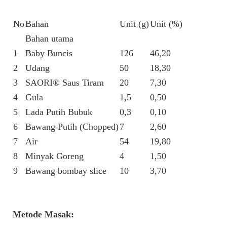
No
Bahan
Unit (g)
Unit (%)
Bahan utama
1
Baby Buncis
126
46,20
2
Udang
50
18,30
3
SAORI® Saus Tiram
20
7,30
4
Gula
1,5
0,50
5
Lada Putih Bubuk
0,3
0,10
6
Bawang Putih (Chopped)
7
2,60
7
Air
54
19,80
8
Minyak Goreng
4
1,50
9
Bawang bombay slice
10
3,70
Metode Masak: