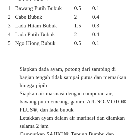
1
Bawang Putih Bubuk
0.5
0.1
2
Cabe Bubuk
2
0.4
3
Lada Hitam Bubuk
1.5
0.3
4
Lada Putih Bubuk
2
0.4
5
Ngo Hiong Bubuk
0.5
0.1
Siapkan dada ayam, potong dari samping di
bagian tengah tidak sampai putus dan memarkan
hingga pipih
Siapkan air marinasi dengan campuran air,
bawang putih cincang, garam, AJI-NO-MOTO®
PLUS®, dan lada bubuk
Letakkan ayam dalam air marinasi dan diamkan
selama 2 jam
Campurkan SAJIKU® Tepung Bumbu dan