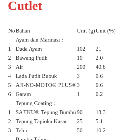
Cutlet
No
Bahan
Unit (g)
Unit (%)
Ayam dan Marinasi :
1
Dada Ayam
102
21
2
Bawang Putih
10
2.0
3
Air
200
40.8
4
Lada Putih Bubuk
3
0.6
5
AJI-NO-MOTO® PLUS®
3
0.6
6
Garam
1
0.2
Tepung Coating :
1
SAJIKU® Tepung Bumbu
90
18.3
2
Tepung Tapioka Kasar
25
5.1
3
Telur
50
10.2
Bumbu Tabur :