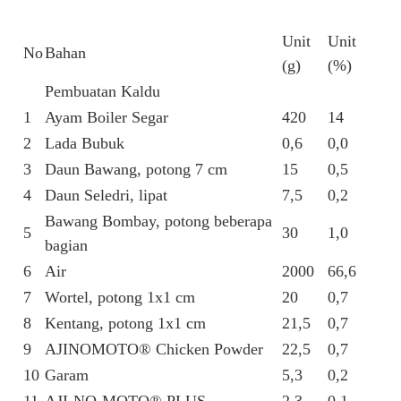
Unit
Unit
No
Bahan
(g)
(%)
Pembuatan Kaldu
1
Ayam Boiler Segar
420
14
2
Lada Bubuk
0,6
0,0
3
Daun Bawang, potong 7 cm
15
0,5
4
Daun Seledri, lipat
7,5
0,2
Bawang Bombay, potong beberapa
5
30
1,0
bagian
6
Air
2000
66,6
7
Wortel, potong 1x1 cm
20
0,7
8
Kentang, potong 1x1 cm
21,5
0,7
9
AJINOMOTO® Chicken Powder
22,5
0,7
10
Garam
5,3
0,2
11
AJI-NO-MOTO® PLUS
2,3
0,1