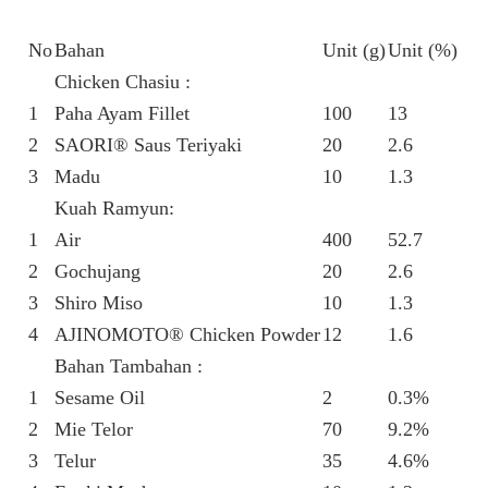
No
Bahan
Unit (g)
Unit (%)
Chicken Chasiu :
1
Paha Ayam Fillet
100
13
2
SAORI® Saus Teriyaki
20
2.6
3
Madu
10
1.3
Kuah Ramyun:
1
Air
400
52.7
2
Gochujang
20
2.6
3
Shiro Miso
10
1.3
4
AJINOMOTO® Chicken Powder
12
1.6
Bahan Tambahan :
1
Sesame Oil
2
0.3%
2
Mie Telor
70
9.2%
3
Telur
35
4.6%