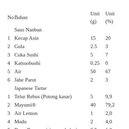
Unit
Unit
No
Bahan
(g)
(%)
Saus Nanban
1
Kecap Asin
15
20
2
Gula
2.5
3
3
Cuka Sushi
5
7
4
Katsuobushi
0.25
0
5
Air
50
67
6
Jahe Parut
2
3
Japanese Tartar
1
Telur Rebus (Potong kasar)
5
9,9
2
Mayumi®
40
79,2
3
Air Lemon
1
2,0
4
Madu
2
4,0