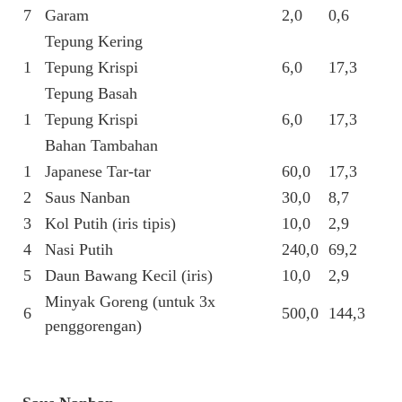
7
Garam
2,0
0,6
Tepung Kering
1
Tepung Krispi
6,0
17,3
Tepung Basah
1
Tepung Krispi
6,0
17,3
Bahan Tambahan
1
Japanese Tar-tar
60,0
17,3
2
Saus Nanban
30,0
8,7
3
Kol Putih (iris tipis)
10,0
2,9
4
Nasi Putih
240,0
69,2
5
Daun Bawang Kecil (iris)
10,0
2,9
Minyak Goreng (untuk 3x
6
500,0
144,3
penggorengan)