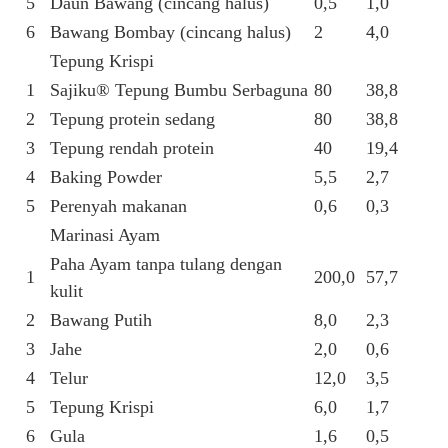
5
Daun Bawang (cincang halus)
0,5
1,0
6
Bawang Bombay (cincang halus)
2
4,0
Tepung Krispi
1
Sajiku® Tepung Bumbu Serbaguna
80
38,8
2
Tepung protein sedang
80
38,8
3
Tepung rendah protein
40
19,4
4
Baking Powder
5,5
2,7
5
Perenyah makanan
0,6
0,3
Marinasi Ayam
Paha Ayam tanpa tulang dengan
1
200,0
57,7
kulit
2
Bawang Putih
8,0
2,3
3
Jahe
2,0
0,6
4
Telur
12,0
3,5
5
Tepung Krispi
6,0
1,7
6
Gula
1,6
0,5