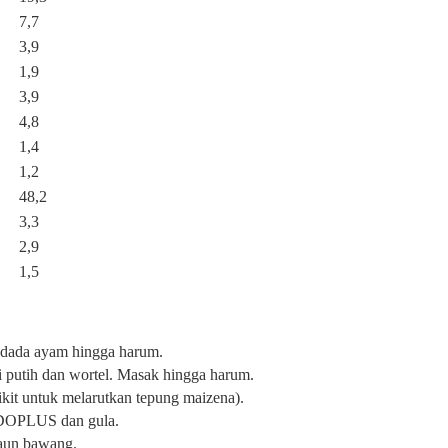
7,7
3,9
1,9
3,9
4,8
1,4
1,2
48,2
3,3
2,9
1,5
 dada ayam hingga harum.
 putih dan wortel. Masak hingga harum.
ikit untuk melarutkan tepung maizena).
DOPLUS dan gula.
aun bawang.