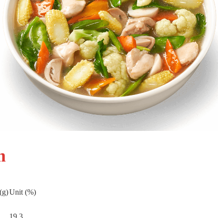
m
(g)
Unit (%)
19,3