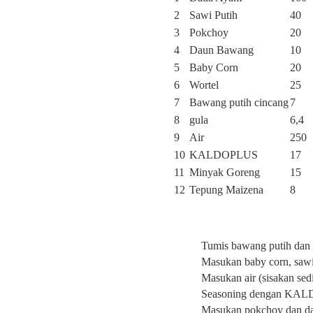
2
Sawi Putih
40
3
Pokchoy
20
4
Daun Bawang
10
5
Baby Corn
20
6
Wortel
25
7
Bawang putih cincang
7
8
gula
6,4
9
Air
250
10
KALDOPLUS
17
11
Minyak Goreng
15
12
Tepung Maizena
8
Tumis bawang putih dan
Masukan baby corn, sawi
Masukan air (sisakan sed
Seasoning dengan KAL
Masukan pokchoy dan d