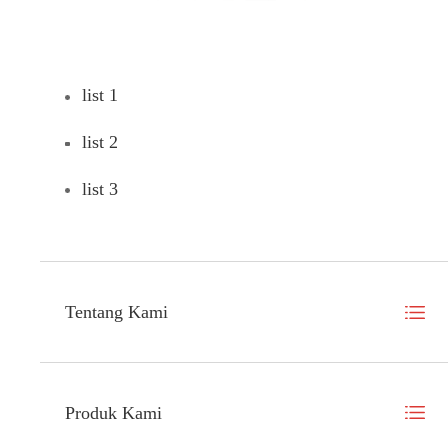
list 1
list 2
list 3
Tentang Kami
Produk Kami