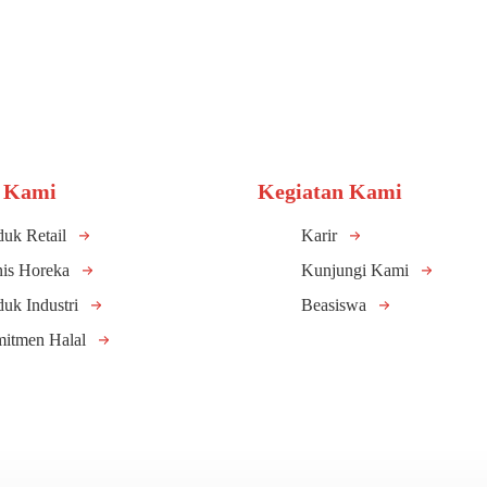
 Kami
Kegiatan Kami
duk Retail
Karir
nis Horeka
Kunjungi Kami
duk Industri
Beasiswa
itmen Halal