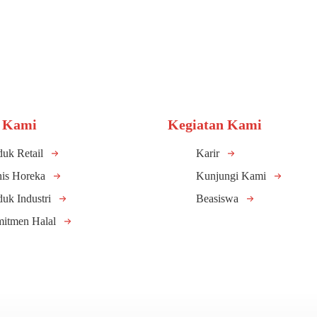
 Kami
Kegiatan Kami
duk Retail
Karir
nis Horeka
Kunjungi Kami
duk Industri
Beasiswa
itmen Halal